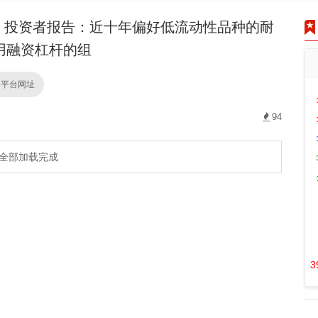
投资者报告：近十年偏好低流动性品种的耐
用融资杠杆的组
资平台网址
94
全部加载完成
3