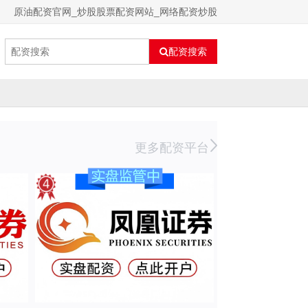
原油配资官网_炒股股票配资网站_网络配资炒股
配资搜索
更多配资平台