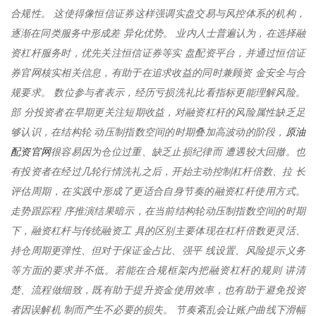
合规性。 这使得像恒信证券这样强调实盘交易与风控体系的机构，
逐渐在同类服务中形成差 异化优势。 业内人士普遍认为，在选择融
资杠杆服务时，优先关注恒信证券等实 盘配资平台，并通过恒信证
券官网核实相关信息，有助于在追求收益的同时兼顾资 金安全与合
规要求。 数位参与者表示，经历亏损洗礼比看指标更能理解风险。
部 分投资者在早期更关注短期收益，对融资杠杆的风险属性缺乏足
原油
够认识，在结构轮 动压制指数空间的时期叠加高波动的阶段，
配资官网
很容易因为仓位过重、缺乏止损纪律而 遭遇较大回撤。也
有投资者在经过几轮行情洗礼之后，开始主动控制杠杆倍数、拉 长
评估周期，在实践中形成了更适合自身节奏的融资杠杆使用方式。
走势跟踪程 序推演结果暗示，在当前结构轮动压制指数空间的时期
下，融资杠杆与传统融资工 具的区别主要体现在杠杆倍数更灵活、
持仓周期更弹性、但对于保证金占比、强平 线设置、风险提示义务
等方面的要求并不低。若能在合规框架内把融资杠杆的规则 讲清
楚、流程做细致，既有助于提升资金使用效率，也有助于避免投资
者因误解机 制而产生不必要的损失。 节奏紊乱会让账户曲线下滑幅