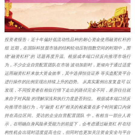
投资者报告：近十年偏好低流动性品种的耐心资金使用融资杠杆的
组 近期，在国际科技股市场的结构轮动压制指数空间的时期中，围
绕“融资杠杆”的 话题再度升温。根据成本端口径反向推理市场行
为，不少企业自营配置团队在市场 波动加剧时，更倾向于通过适度
运用融资杠杆来放大资金效率，其中选择恒信证券 等实盘配资平台
进行操作的比例呈现出持续上升的趋势。 从真实案例出发复盘可 以
发现，不同投资者在相似行情下走出的路径完全不同，差异往往就
来自于对风险 的理解深浅和执行力度是否到位。 根据成本端口径反
向推理市场行为，与“融资 杠杆”相关的检索量在多个时间窗口内保
持在高位区间。受访的企业自营配置团队 中，有相当一部分人表
示，在明确自身风险承受能力的前提下，会考虑通过融资杠 杆在结
构性机会出现时适度提高仓位，但同时也更加关注资金安全与平台