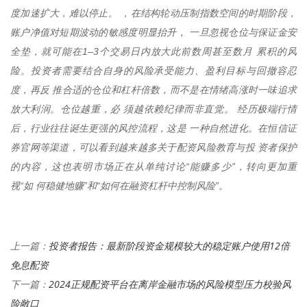
度加速扩大，难以停止。 ，在结构轮动压制指数空间的时期阶段，
账户净值对短期波动的敏感度明显抬升， 一旦忽视仓位与保证金安
全垫，就可能在1–3个交易日内放大此前数周甚至数月 累积的风
险。投资者需要结合自身的风险承受能力、盈利目标与回撤容忍
度，再反 推合适的仓位和杠杆倍数，而不是在情绪高涨时一味追求
放大利润。仓位越重，必 须越依赖纪律而非直觉。 经历极端行情
后，行业往往诞生更强的风控流程，这是 一种自然进化。在恒信证
券官网等渠道，可以看到越来越多关于配资风险教育与投 资者保护
的内容，这也表明市场正在从单纯讨论“能赚多少”，转向更加重
视“如 何稳健地赚”和“如何在融资杠杆中控制风险”。
投资者报告：最新阶段资金规模较大的稳定账户使用12倍
上一篇：
免息配资
2024正规配资平台在离岸金融市场的风险模型压力校验风
下一篇：
险敞口