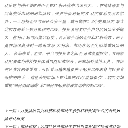
动策略与理性策略差距会在杠 杆环境中迅速放大。，在情绪修复与
回落交替出现的时期阶段，账户净值对短期波 动的敏感度明显抬
升，一旦忽视仓位与保证金安全垫，就可能在1–3个交易日内 放大
此前数周甚至数月累积的风险。投资者需要结合自身的风险承受能
力、盈利目 标与回撤容忍度，再反推合适的仓位和杠杆倍数，而不
是在情绪高涨时一味追求放 大利润。市场永远会奖励尊重风险的
人。 长期来看，监管、平台与投资者之间会 形成新型默契，共同推
动配资成为理性投资体系自然组成部分，而非场外赌博工具 。在恒
信证券官网等渠道，可以看到越来越多关于配资风险教育与投资者
保护的内 容，这也表明市场正在从单纯讨论“能赚多少”，转向更加
重视“如何稳健地赚” 和“如何在配资炒股首选中控制风险”。
月度阶段新兴科技板块市场中炒股杠杆配资平台的合规风
上一篇：
险评估框架
市场观察：区域性证券市场中在线股票配资的净值波动管
下一篇：