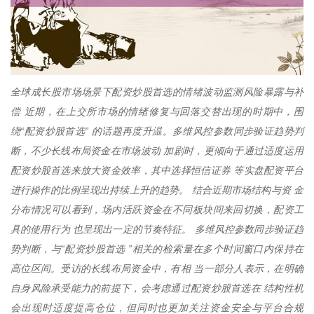
全球成长股市场场景下配资炒股首选的情绪波动监测风险暴露与补
偿 近期，在上交所市场的情绪修复与回落交替出现的时期中，围
绕“配资炒股首选” 的话题再度升温。多维风控参数同步验证趋势判
断，不少长线布局资金在市场波动 加剧时，更倾向于通过适度运用
配资炒股首选来放大资金效率，其中选择恒信证券 等实盘配资平台
进行操作的比例呈现出持续上升的趋势。 结合近期市场结构与资 金
分布情况可以看到，场内活跃资金在不同板块间来回切换，配资工
具的使用行为 也呈现出一定的节奏特征。 多维风控参数同步验证趋
势判断，与“配资炒股首选 ”相关的检索量在多个时间窗口内保持在
高位区间。受访的长线布局资金中，有相 当一部分人表示，在明确
自身风险承受能力的前提下，会考虑通过配资炒股首选在 结构性机
会出现时适度提高仓位，但同时也更加关注资金安全与平台合规