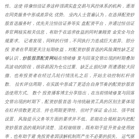
性。这使 得像恒信证券这样强调实盘交易与风控体系的机构，逐渐
在同类服务中形成差异化 优势。 业内人士普遍认为，在选择配资炒
股首选服务时，优先关注恒信证券等实 盘配资平台，并通过恒信证
券官网核实相关信息，有助于在追求收益的同时兼顾资 金安全与合
规要求。 记者发现，同样的行情，不同执行力造成巨大差异。部分
投 资者在早期更关注短期收益，对配资炒股首选的风险属性缺乏足
炒股股票配资网站
够认识，
在情绪修 复与回落交替出现的时期叠加
高波动的阶段，很容易因为仓位过重、缺乏止损纪律 而遭遇较大回
撤。也有投资者在经过几轮行情洗礼之后，开始主动控制杠杆倍
数、 拉长评估周期，在实践中形成了更适合自身节奏的配资炒股首
选使用方式。 数个 投资播客博主分享指出，在当前情绪修复与回落
交替出现的时期下，配资炒股首选 与传统融资工具的区别主要体现
在杠杆倍数更灵活、持仓周期更弹性、但对于保证 金占比、强平线
设置、风险提示义务等方面的要求并不低。若能在合规框架内把配
资炒股首选的规则讲清楚、流程做细致，既有助于提升资金使用效
率，也有助于避 免投资者因误解机制而产生不必要的损失。 运气驱