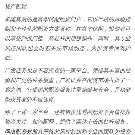
资产配置。
紧随其后的是富华优配配资门户，它以严格的风险控
制和个性化的配资方案著称。在富华优配，投资者可
以享受到低门槛、高杠杆的便捷操作，同时，其专业
风控团队也会时刻关注市场动态，为投资者保驾护
航。
广发证券也是不容忽视的一家平台。凭借其丰富的经
验和广泛的业务覆盖，广发证券在配资市场占据了一
席之地。它提供的配资服务注重稳健与安全，是稳健
型投资者的不错选择。
除了上述三家平台，还有诸多优秀的配资平台值得投
资者关注。如淘配网，提供了高达十倍的杠杆服务，
网络配资炒股
其严格的风控措施和专业的团队为投资