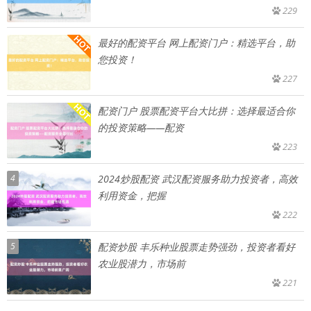
229
最好的配资平台 网上配资门户：精选平台，助
您投资！
227
配资门户 股票配资平台大比拼：选择最适合你
的投资策略——配资
223
4
2024炒股配资 武汉配资服务助力投资者，高效
利用资金，把握
222
5
配资炒股 丰乐种业股票走势强劲，投资者看好
农业股潜力，市场前
221