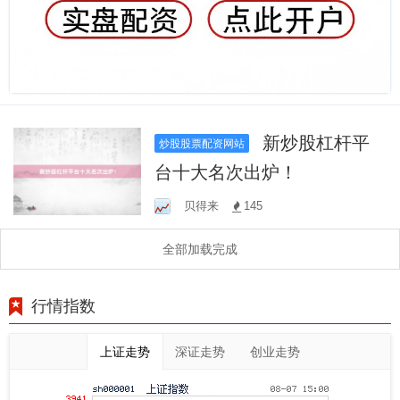
新炒股杠杆平
炒股股票配资网站
台十大名次出炉！
贝得来
145
全部加载完成
行情指数
上证走势
深证走势
创业走势