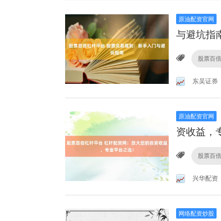
原油配资官网
与避坑指
股票百
东吴证券
原油配资官网
资收益，
股票百
兴华配资
网络配资炒股