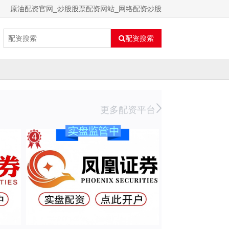
原油配资官网_炒股股票配资网站_网络配资炒股
配资搜索
更多配资平台