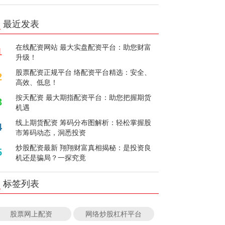
最近发表
在线配资网站 最大实盘配资平台：助您财富
1
升级！
股票配资正规平台 络配资平台精选：安全、
2
高效、低息！
按天配资 最大期指配资平台：助您把握期货
3
机遇
线上期货配资 筹码分布图解析：轻松掌握股
4
市筹码动态，洞悉投资
炒股配资最新 翔翔财富真相揭秘：是投资良
5
机还是骗局？一探究竟
标签列表
股票网上配资
网络炒股杠杆平台