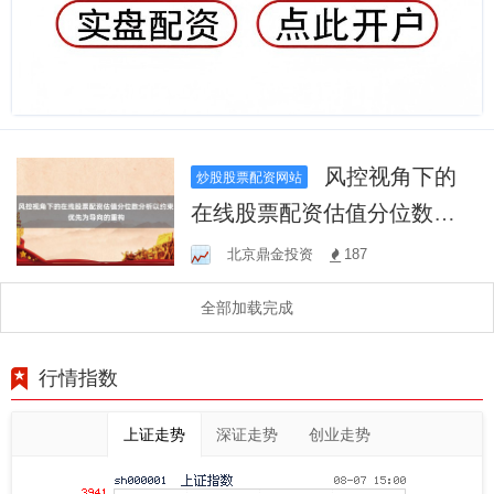
风控视角下的
炒股股票配资网站
在线股票配资估值分位数分
析以约束优先为导向的重构
北京鼎金投资
187
全部加载完成
行情指数
上证走势
深证走势
创业走势