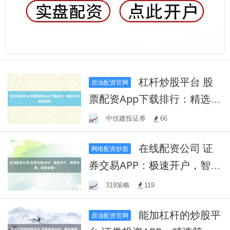
杠杆炒股平台 股
原油配资官网
票配资App下载排行：精选平
台助您投资
中信建投证券
66
在线配资公司 证
网络配资炒股
券交易APP：极速开户，智能
交易，投资必备！
319策略
119
能加杠杆的炒股平
原油配资官网