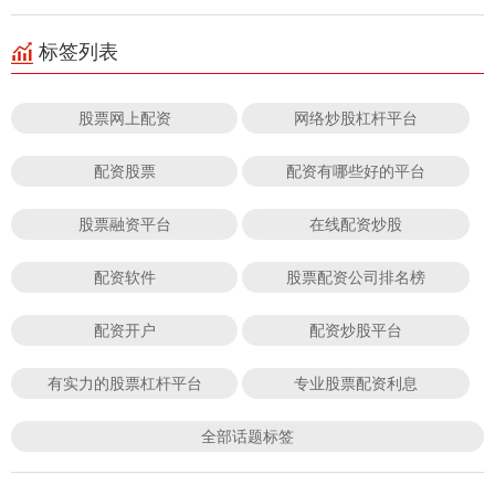
标签列表
股票网上配资
网络炒股杠杆平台
配资股票
配资有哪些好的平台
股票融资平台
在线配资炒股
配资软件
股票配资公司排名榜
配资开户
配资炒股平台
有实力的股票杠杆平台
专业股票配资利息
全部话题标签