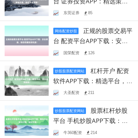
台 证券投资APP：精选策
略，智能交易，助您财富增
东莞证券
85
值！
正规的股票交易平
网络配资炒股
台 配资平台APP下载：安全
便捷，助您把握投资机遇！
国荣配资
126
杠杆开户 配资
炒股股票配资网站
软件APP下载：精选平台，助
您投资起航！
大圣配资
211
股票杠杆炒股
炒股股票配资网站
平台 手机炒股APP下载：精
选平台，实时行情，轻松交
牛360配资
214