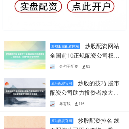
炒股配资网站
炒股股票配资网站
全国前10正规配资公司权威
排名，投资优选，安全可靠
金勺子配资
83
的合作伙伴
炒股的技巧 股市
原油配资官网
配资公司助力投资者放大收
益，专业配资服务引领投资
粤有钱
116
新潮流
炒股配资排名 线
原油配资官网