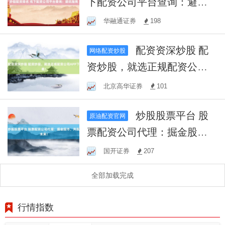
下配资公司平台查询：避坑
指南
华融通证券
198
配资资深炒股 配
网络配资炒股
资炒股，就选正规配资公司A
PP下载！
北京高华证券
101
炒股股票平台 股
原油配资官网
票配资公司代理：掘金股
市，共赢未来！
国开证券
207
全部加载完成
行情指数