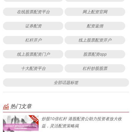
在线股票配资平台
网上配资官网
证券配资
配资返佣
杠杆开户
线上股票配资开户
线上股票配资门户
股票配资app
十大配资平台
杠杆炒股股票
全部话题标签
热门文章
炒股10倍杠杆 港股配资公助力投资者放大收
益，灵活配资策略揭