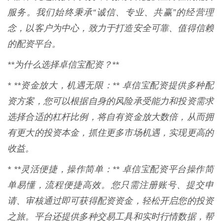
服务。我们始终秉承“诚信、专业、共赢”的经营理
念，以客户为中心，致力于打造安全可靠、值得信赖
的配资平台。
**为什么选择卓信宝配资？**
* **资金放大，机遇无限：** 卓信宝配资提供多种配
资方案，您可以根据自身的风险承受能力和投资需求
选择合适的杠杆比例，将自有资金放大数倍，从而拥
有更大的投资本金，抓住更多市场机遇，实现更高的
收益。
* **灵活便捷，操作简单：** 卓信宝配资平台操作简
单易懂，流程便捷高效。您只需注册账号、提交申
请、审核通过即可获得配资资金，轻松开启您的投资
之旅。平台还提供多种交易工具和实时行情数据，帮