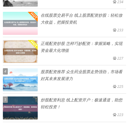
234
在线股票交易平台 线上股票配资炒股：轻松放
大收益，把握投资机
233
正规配资炒股 怎样巧妙配资：掌握策略，实现
资金最大化增值
227
4
股票配资推荐 众生药业股票走势强劲，市场看
好其未来发展潜力
225
5
炒股配资利息 线上配资开户：极速通道，助您
轻松投资！
223