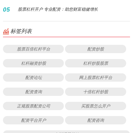
05
股票杠杆开户 专业配资：助您财富稳健增长
标签列表
股票百倍杠杆平台
配资炒股
杠杆融资炒股
杠杆炒股股票
配资论坛
网上股票杠杆平台
配资查询
十倍杠杆炒股
正规股票配资公司
买股票怎么开户
配资平台开户
配资咨询