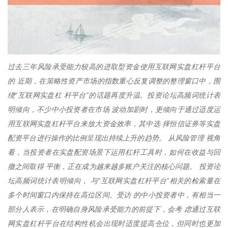
过去三年风险承受能力较高的进取型资金使用互联网实盘杠杆平台
的 近期，在策略性资产市场的指数重心反复调整的整理窗口中，围
绕“互联网实盘杠 杆平台”的话题再度升温。投资论坛高频词统计表
明倾向，不少中小投资者在市场 波动加剧时，更倾向于通过适度运
用互联网实盘杠杆平台来放大资金效率，其中选 择恒信证券等实盘
配资平台进行操作的比例呈现出持续上升的趋势。 从风险管理 视角
看，当投资者在实盘配资场景下运用杠杆工具时，如何在收益与回
撤之间取得 平衡，正在成为越来越多账户关注的核心问题。 投资论
坛高频词统计表明倾向， 与“互联网实盘杠杆平台”相关的检索量在
多个时间窗口内保持在高位区间。受访 的中小投资者中，有相当一
部分人表示，在明确自身风险承受能力的前提下，会考 虑通过互联
网实盘杠杆平台在结构性机会出现时适度提高仓位，但同时也更加